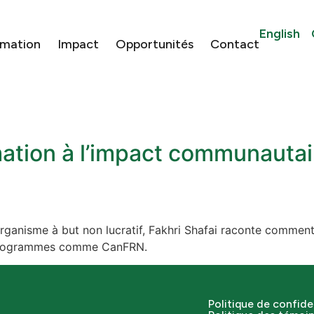
English
rmation
Impact
Opportunités
Contact
tion à l’impact communautaire
 organisme à but non lucratif, Fakhri Shafai raconte commen
es programmes comme CanFRN.
Politique de confide