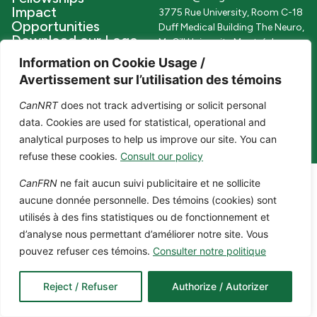
Impact
3775 Rue University, Room C-18
Opportunities
Duff Medical Building The Neuro,
Download our Logo
McGill University Montréal,
Toolkit
Québec, H3A 2B4 Canada
Information on Cookie Usage /
Avertissement sur l’utilisation des témoins
@2024 CanNRT All Rights
CanNRT
does not track advertising or solicit personal
Reserved. Site by
Phil
data. Cookies are used for statistical, operational and
analytical purposes to help us improve our site. You can
refuse these cookies.
Consult our policy
CanFRN
ne fait aucun suivi publicitaire et ne sollicite
aucune donnée personnelle. Des témoins (cookies) sont
utilisés à des fins statistiques ou de fonctionnement et
d’analyse nous permettant d’améliorer notre site. Vous
pouvez refuser ces témoins.
Consulter notre politique
Reject / Refuser
Authorize / Autorizer