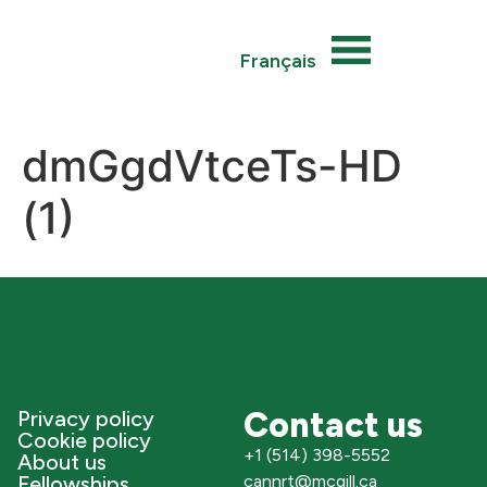
Français
dmGgdVtceTs-HD
(1)
Contact us
Privacy policy
Cookie policy
+1 (514) 398-5552
About us
Fellowships
cannrt@mcgill.ca