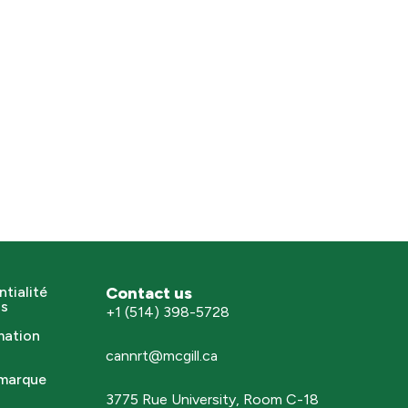
ntialité
Contact us
ns
+1 (514) 398-5728
mation
cannrt@mcgill.ca
 marque
3775 Rue University, Room C-18