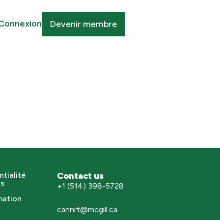
Connexion
Devenir membre
ntialité
Contact us
ns
+1 (514) 398-5728
mation
cannrt@mcgill.ca