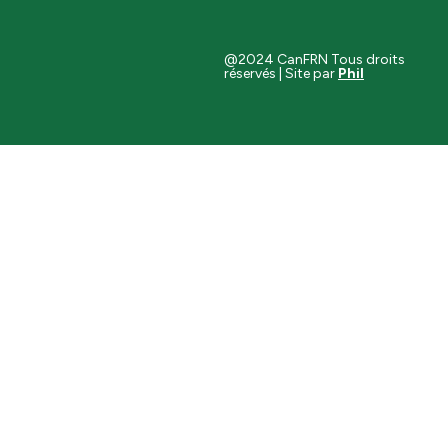
@2024 CanFRN Tous droits
réservés | Site par
Phil