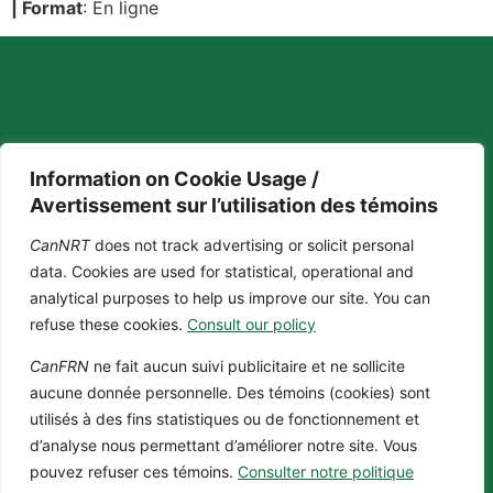
| Format
: En ligne
Contact
Politique de
Information on Cookie Usage /
confidentialité
Avertissement sur l’utilisation des témoins
+1 (514) 398-5728
Politique des témoins
À propos
CanNRT
does not track advertising or solicit personal
cannrt@mcgill.ca
Programmes de
data. Cookies are used for statistical, operational and
formation
analytical purposes to help us improve our site. You can
3775 rue University, C-18
Impact
refuse these cookies.
Consult our policy
Duff Medical Building
Opportunités
Trousse d'outils de
Le Neuro, Université McGill
CanFRN
ne fait aucun suivi publicitaire et ne sollicite
marque
Montréal, Québec, H3A 2B4
aucune donnée personnelle. Des témoins (cookies) sont
Canada
utilisés à des fins statistiques ou de fonctionnement et
d’analyse nous permettant d’améliorer notre site. Vous
pouvez refuser ces témoins.
Consulter notre politique
@2024 CanFRN Tous droits