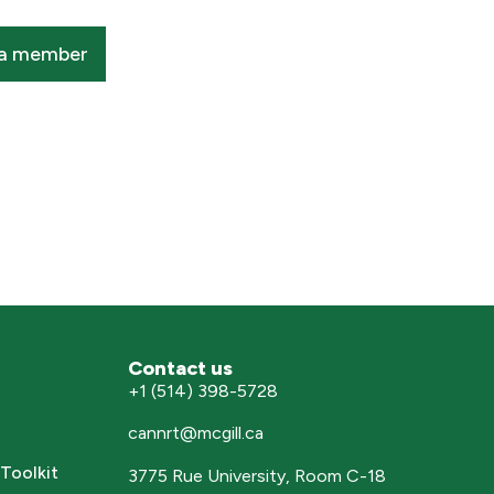
a member
Contact us
+1 (514) 398-5728
cannrt@mcgill.ca
Toolkit
3775 Rue University, Room C-18